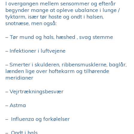
I overgangen mellem sensommer og efterår
begynder mange at opleve ubalance i lunge /
tyktarm, især tør hoste og ondt i halsen,
snotnæse, men også:
– Tør mund og hals, hæshed , svag stemme
– Infektioner i luftvejene
– Smerter i skulderen, ribbensmusklerne, baglår,
lænden lige over hoftekarm og tilhørende
meridianer
– Vejrtrækningsbesvær
– Astma
– Influenza og forkølelser
– Ondt i hals