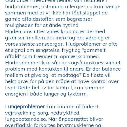
Ubalance i metal-elementet kan resultere i
hudproblemer, astma og allergier og kan hænge
sammen med at vi ikke har fået sluppet de
gamle affaldsstoffer, som begrænser
muligheden for at ånde nyt ind.
Huden omslutter vores krop og er dermed
grænsen mellem det indre og det ydre og er
vores største sanseorgan. Hudproblemer er ofte
et signal om ængstelse, frygt og ”gammelt
affald” som trænger til opmærksomhed.
Hudproblemer kan således også anskues som et
problem med kontakten til andre. Er der balance
mellem at give og at modtage? De fleste vil
helst give, for på den måde at have kontrol over
livet. Dette behov for kontrol, kan hæmme
energien i både lunger og tyktarm.
Lungeproblemer
kan komme af forkert
vejrtrækning, sorg, nedtrykthed,
lungebetændelse. Når åndedrættet bliver
overfladisk, forkortes brystmusklerne og