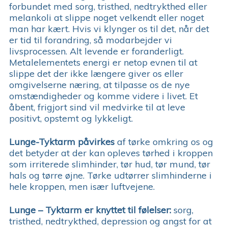
forbundet med sorg, tristhed, nedtrykthed eller
melankoli at slippe noget velkendt eller noget
man har kært. Hvis vi klynger os til det, når det
er tid til forandring, så modarbejder vi
livsprocessen. Alt levende er foranderligt.
Metalelementets energi er netop evnen til at
slippe det der ikke længere giver os eller
omgivelserne næring, at tilpasse os de nye
omstændigheder og komme videre i livet. Et
åbent, frigjort sind vil medvirke til at leve
positivt, opstemt og lykkeligt.
Lunge-Tyktarm
påvirkes
af tørke omkring os og
det betyder at der kan opleves tørhed i kroppen
som irriterede slimhinder, tør hud, tør mund, tør
hals og tørre øjne. Tørke udtørrer slimhinderne i
hele kroppen, men især luftvejene.
Lunge – Tyktarm er knyttet til følelser:
sorg,
tristhed, nedtrykthed, depression og angst for at