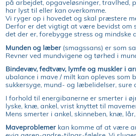
på arbejdet, opgaveløsninger, travlhed
har lyst til eller kan overkomme.
Vi ryger op i hovedet og skal præstere me
Derfor er det vigtigt at være bevidst om s
det der er, forebygge stress og mindske 
Munden og læber
(smagssans) er som san
Revner ved mundvigene og tørhed i mun
Bindevæv, fedtvæv, lymfe og muskler i a
ubalance i mave / milt kan opleves som b
sukkersyge, mund- og læbelidelser, sure 
I forhold til energibanerne er smerter i øj
lyske, knæ, ankel, vrist knyttet til maveme
Mens smerter i ankel, skinneben, knæ, lår,
Maveproblemer
kan komme af at være angs
evig gøren-andre-tilpas-følelse. Vi sluger 