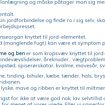
, planlægning og måske påtager man sig me
ntalt.
in jordforbindelse og finde ro i sig selv, s
arbejdspresset.
seorgan knyttet til jord-elementet.
d (manglende fugt) kan være et symptom p
rme og ben
er som kropsvæv knyttet til jor
indevævslidelser, åreknuder, vægtproblemer
opstød, spiserørskatar, kvalme, mavesår, s
ne, tinding, bihuler, kæbe, tænder, hals, brys
ridianen.
 lyske, mave og ribben er knyttet til miltme
t for ikke at være god nok, lav selvtillid
for meget af vores vrede. Eller vi spiserfor