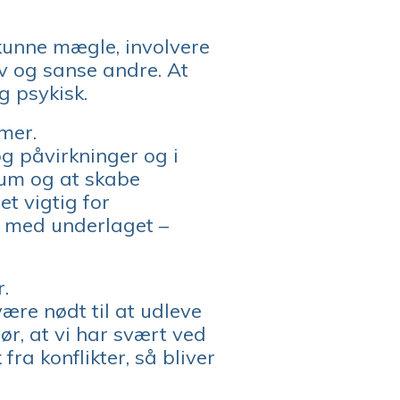
 kunne mægle, involvere
lv og sanse andre. At
g psykisk.
mer.
og påvirkninger og i
trum og at skabe
t vigtig for
t med underlaget –
.
være nødt til at udleve
r, at vi har svært ved
ra konflikter, så bliver