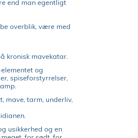
re end man egentligt
kabe overblik, være med
å kronisk mavekatar.
d-elementet og
, spiseforstyrrelser,
vamp.
t, mave, tarm, underliv,
ridianen.
 og usikkerhed og en
 meget, for sødt, for