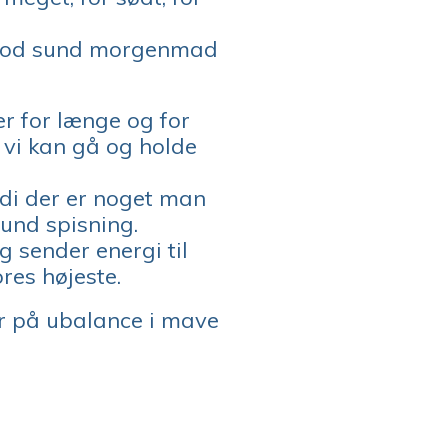
d, god sund morgenmad
er for længe og for
g vi kan gå og holde
rdi der er noget man
sund spisning.
 sender energi til
res højeste.
 på ubalance i mave