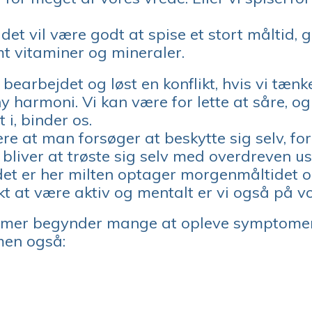
r det vil være godt at spise et stort målti
amt vitaminer og mineraler.
bearbejdet og løst en konflikt, hvis vi tænk
y harmoni. Vi kan være for lette at såre, o
 i, binder os.
e at man forsøger at beskytte sig selv, fo
t bliver at trøste sig selv med overdreven u
det er her milten optager morgenmåltidet og
t at være aktiv og mentalt er vi også på vo
mer begynder mange at opleve symptomer
men også: