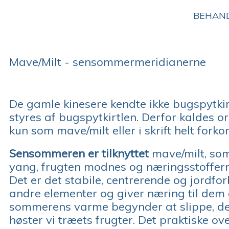
BEHAN
Mave/Milt - sensommermeridianerne
De gamle kinesere kendte ikke bugspytkirt
styres af bugspytkirtlen. Derfor kaldes 
kun som mave/milt eller i skrift helt forko
Sensommeren er tilknyttet
mave/milt, so
yang, frugten modnes og næringsstofferne
Det er det stabile, centrerende og jordf
andre elementer og giver næring til dem 
sommerens varme begynder at slippe, de
høster vi træets frugter. Det praktiske 