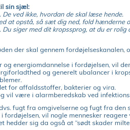
l sin sjæl:
. De ved ikke, hvordan de skal læse hende.
d at opstå, så sæt dig ned, fold hænderne og 
Du siger med dit kropssprog, at du er rolig 
 føden der skal gennem fordøjelseskanalen,
r og energiomdannelse i fordøjelsen, vil de
rgiforladthed og generelt ubalancer i krop
blemer.
t for affaldsstoffer, bakterier og vira.
 og vil være i alarmberedskab ved infekti
 dvs. fugt fra omgivelserne og fugt fra den
 i fordøjelsen, vil nogle mennesker reager
t hedder sig da også at ”sødt skader milte