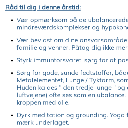
Råd til dig i denne årstid:
Vær opmærksom på de ubalancerede f
mindreværdskomplekser og hypokonderi
Vær bevidst om dine ansvarsområder 
familie og venner. Påtag dig ikke mer
Styrk immunforsvaret; sørg for at pa
Sørg for gode, sunde fedtstoffer, båd
Metalelementet, Lunge / Tyktarm, som
Huden kaldes ” den tredje lunge ” og d
luftvejene) ofte ses som en ubalance. D
kroppen med olie.
Dyrk meditation og grounding. Yoga f
mærk underlaget.