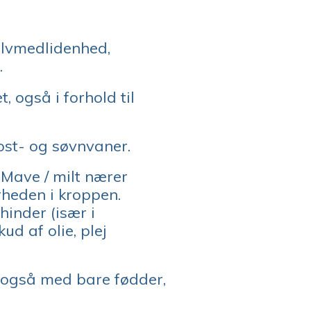
elvmedlidenhed,
.
også i forhold til
ost- og søvnvaner.
 Mave / milt nærer
rheden i kroppen.
hinder (især i
ud af olie, plej
å også med bare fødder,