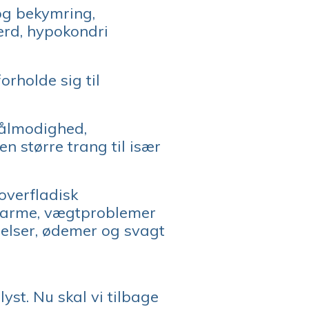
 og bekymring,
værd, hypokondri
orholde sig til
tålmodighed,
n større trang til især
 overfladisk
og arme, vægtproblemer
relser, ødemer og svagt
yst. Nu skal vi tilbage