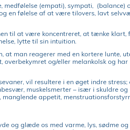
e, medfølelse (empati), sympati, (balance)
g en følelse af at være tilovers, lavt selv
til at være koncentreret, at tænke klart, f
, lytte til sin intuition.
m, at man reagerer med en kortere lunte, u
, overbekymret og/eller melankolsk og har e
aner, vil resultere i en øget indre stress;
vnbesvær, muskelsmerter – især i skuldre 
er, manglende appetit, menstruationsforstyr
yde og glæde os med varme, lys, sødme og l