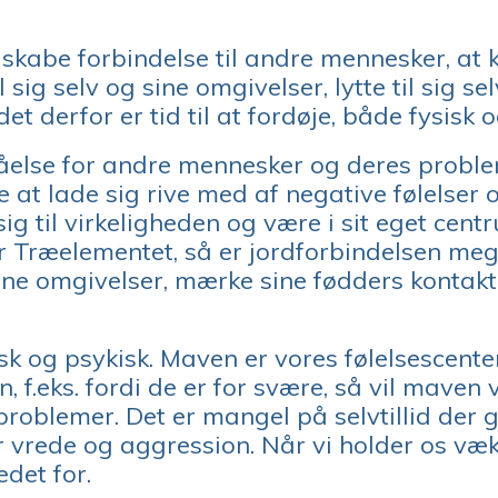
t skabe forbindelse til andre mennesker, at
sig selv og sine omgivelser, lytte til sig se
t derfor er tid til at fordøje, både fysisk o
tåelse for andre mennesker og deres proble
e at lade sig rive med af negative følelser 
g til virkeligheden og være i sit eget cen
 Træelementet, så er jordforbindelsen mege
ine omgivelser, mærke sine fødders kontak
sk og psykisk. Maven er vores følelsescenter
, f.eks. fordi de er for svære, så vil maven 
blemer. Det er mangel på selvtillid der gø
r vrede og aggression. Når vi holder os væk f
edet for.