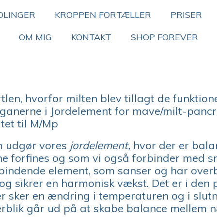
DLINGER
KROPPEN FORTÆLLER
PRISER
OM MIG
KONTAKT
SHOP FOREVER
len, hvorfor milten blev tillagt de funktio
organerne i Jordelement for mave/milt-panc
rtet til M/Mp
m udgør vores
jordelement,
hvor der er bal
 forfines og som vi også forbinder med sn
orbindende element, som sanser og har over
og sikrer en harmonisk vækst. Det er i den 
r sker en ændring i temperaturen og i slu
overblik går ud på at skabe balance mellem 