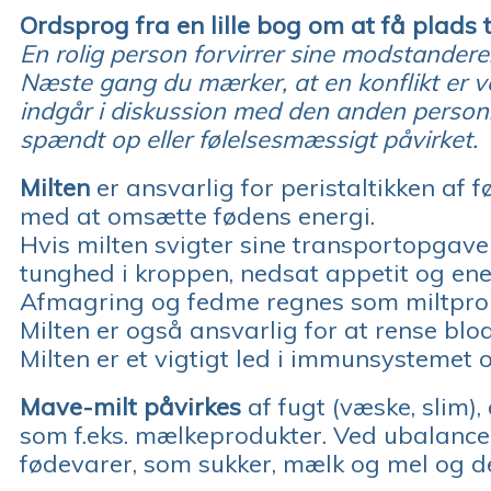
Ordsprog fra en lille bog om at få plads ti
En rolig person forvirrer sine modstandere
Næste gang du mærker, at en konflikt er ve
indgår i diskussion med den anden person. 
spændt op eller følelsesmæssigt påvirket.
Milten
er ansvarlig for peristaltikken af
med at omsætte fødens energi.
Hvis milten svigter sine transportopgave
tunghed i kroppen, nedsat appetit og ene
Afmagring og fedme regnes som miltpro
Milten er også ansvarlig for at rense blode
Milten er et vigtigt led i immunsystemet
Mave-milt påvirkes
af fugt (væske, slim),
som f.eks. mælkeprodukter. Ved ubalance
fødevarer, som sukker, mælk og mel og de