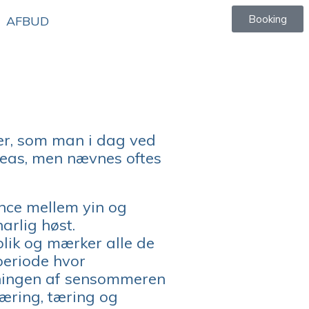
Booking
AFBUD
ner, som man i dag ved
reas, men nævnes oftes
ance mellem yin og
arlig høst.
blik og mærker alle de
periode hvor
tningen af sensommeren
næring, tæring og