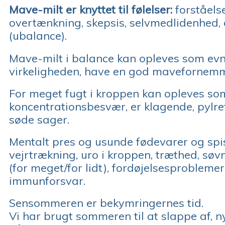
Mave-milt er knyttet til følelser:
forståels
overtænkning, skepsis, selvmedlidenhed, o
(ubalance).
Mave-milt i balance kan opleves som evnen 
virkeligheden, have en god mavefornemmelse
For meget fugt i kroppen kan opleves so
koncentrationsbesvær, er klagende, pylret
søde sager.
Mentalt pres og usunde fødevarer og spisev
vejrtrækning, uro i kroppen, træthed, sø
(for meget/for lidt), fordøjelsesproblem
immunforsvar.
Sensommeren er bekymringernes tid.
Vi har brugt sommeren til at slappe af, n