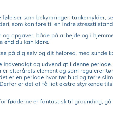
ølelser som bekymringer, tankemylder, s
, som kan føre til en indre stresstilstand
og opgaver, både på arbejde og i hjemmet, 
e end du kan klare.
sse på dig selv og dit helbred, med sunde k
e indvendigt og udvendigt i denne periode.
 er efterårets element og som regulerer tø
et er en periode hvor tør hud og tørre slim
erfor er det at få lidt ekstra styrkende tilsk
or fødderne er fantastisk til grounding, g