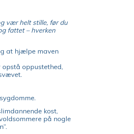
vær helt stille, før du
og fattet – hverken
 og at hjælpe maven
r opstå oppustethed,
svævet.
onssygdomme.
 slimdannende kost,
e voldsommere på nogle
n”.