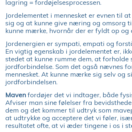
lagring = fordøjelsesprocessen.
Jordelementet i mennesket er evnen til a
sig og at kunne give næring og omsorg til 
kunne mærke, hvornår der er fyldt op og de
Jordenergien er sympati, empati og fors
En vigtig egenskab i jordelementet er, ikk
stedet at kunne rumme dem, at forholde si
jordforbindelse. Som det også nævnes for
mennesket. At kunne mærke sig selv og s
jordforbindelsen.
Maven
fordøjer det vi indtager, både fysi
Afviser man sine følelser fra bevidstheden
dem og det kommer til udtryk som mavepro
at udtrykke og acceptere det vi føler, isæ
resultatet ofte, at vi æder tingene i os i st