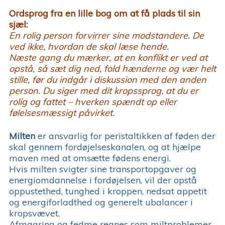
Ordsprog fra en lille bog om at få plads til sin
sjæl:
En rolig person forvirrer sine modstandere. De
ved ikke, hvordan de skal læse hende.
Næste gang du mærker, at en konflikt er ved at
opstå, så sæt dig ned, fold hænderne og vær helt
stille, før du indgår i diskussion med den anden
person. Du siger med dit kropssprog, at du er
rolig og fattet – hverken spændt op eller
følelsesmæssigt påvirket.
Milten
er ansvarlig for peristaltikken af føden der
skal gennem fordøjelseskanalen, og at hjælpe
maven med at omsætte fødens energi.
Hvis milten svigter sine transportopgaver og
energiomdannelse i fordøjelsen, vil der opstå
oppustethed, tunghed i kroppen, nedsat appetit
og energiforladthed og generelt ubalancer i
kropsvævet.
Afmagring og fedme regnes som miltproblemer.