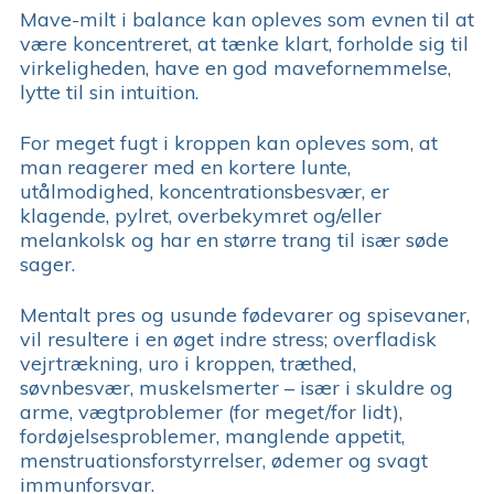
Mave-milt i balance kan opleves som evnen til at
være koncentreret, at tænke klart, forholde sig til
virkeligheden, have en god mavefornemmelse,
lytte til sin intuition.
For meget fugt i kroppen kan opleves som, at
man reagerer med en kortere lunte,
utålmodighed, koncentrationsbesvær, er
klagende, pylret, overbekymret og/eller
melankolsk og har en større trang til især søde
sager.
Mentalt pres og usunde fødevarer og spisevaner,
vil resultere i en øget indre stress; overfladisk
vejrtrækning, uro i kroppen, træthed,
søvnbesvær, muskelsmerter – især i skuldre og
arme, vægtproblemer (for meget/for lidt),
fordøjelsesproblemer, manglende appetit,
menstruationsforstyrrelser, ødemer og svagt
immunforsvar.