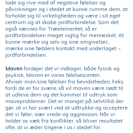
lade sig rive med af negative følelser og
påvirkninger og i stedet at kunne rumme dem, at
forholde sig til virkeligheden og være i sit eget
centrum og at skabe jordforbindelse. Som det
også nævnes for Træelementet, så er
jordforbindelsen meget vigtig for mennesket. At
kunne mærke sig selv og sine omgivelser,
mærke sine fødders kontakt med underlaget –
jordforbindelsen.
Maven
fordøjer det vi indtager, både fysisk og
psykisk. Maven er vores følelsescenter.
Afviser man sine følelser fra bevidstheden, f.eks.
fordi de er for svære, så vil maven være nødt til
at udleve dem og det kommer til udtryk som
maveproblemer. Det er mangel på selvtillid der
gør, at vi har svært ved at udtrykke og acceptere
det vi føler, især vrede og aggression. Når vi
holder os væk fra konflikter, så bliver resultatet
ofte, at vi æder tingene i os i stedet for.