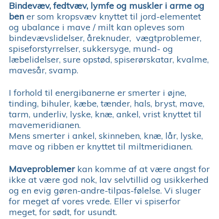
Bindevæv, fedtvæv, lymfe og muskler i arme og
ben
er som kropsvæv knyttet til jord-elementet
og ubalance i mave / milt kan opleves som
bindevævslidelser, åreknuder, vægtproblemer,
spiseforstyrrelser, sukkersyge, mund- og
læbelidelser, sure opstød, spiserørskatar, kvalme,
mavesår, svamp.
I forhold til energibanerne er smerter i øjne,
tinding, bihuler, kæbe, tænder, hals, bryst, mave,
tarm, underliv, lyske, knæ, ankel, vrist knyttet til
mavemeridianen.
Mens smerter i ankel, skinneben, knæ, lår, lyske,
mave og ribben er knyttet til miltmeridianen.
Maveproblemer
kan komme af at være angst for
ikke at være god nok, lav selvtillid og usikkerhed
og en evig gøren-andre-tilpas-følelse. Vi sluger
for meget af vores vrede. Eller vi spiserfor
meget, for sødt, for usundt.