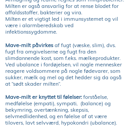
Milten er også ansvarlig for at rense blodet for
affaldsstoffer, bakterier og vira.
Milten er et vigtigt led i immunsystemet og vil
være i alarmberedskab ved
infektionssygdomme.
Mave-milt påvirkes
af fugt (væske, slim), dvs.
fugt fra omgivelserne og fugt fra den
slimdannende kost, som f.eks. mælkeprodukter.
Ved ubalance i fordøjelsen, vil nogle mennesker
reagere voldsommere på nogle fødevarer, som
sukker, mælk og mel og det hedder sig da også
at ”sødt skader milten”.
Mave-milt er knyttet til følelser:
forståelse,
medfølelse (empati), sympati, (balance) og
bekymring, overtænkning, skepsis,
selvmedlidenhed, og en følelse af at være
tilovers, lavt selvværd, hypokondri (ubalance).